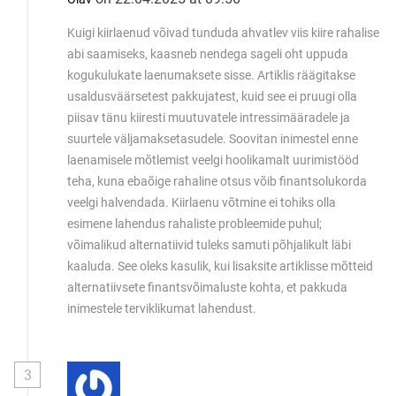
Kuigi kiirlaenud võivad tunduda ahvatlev viis kiire rahalise
abi saamiseks, kaasneb nendega sageli oht uppuda
kogukulukate laenumaksete sisse. Artiklis räägitakse
usaldusväärsetest pakkujatest, kuid see ei pruugi olla
piisav tänu kiiresti muutuvatele intressimääradele ja
suurtele väljamaksetasudele. Soovitan inimestel enne
laenamisele mõtlemist veelgi hoolikamalt uurimistööd
teha, kuna ebaõige rahaline otsus võib finantsolukorda
veelgi halvendada. Kiirlaenu võtmine ei tohiks olla
esimene lahendus rahaliste probleemide puhul;
võimalikud alternatiivid tuleks samuti põhjalikult läbi
kaaluda. See oleks kasulik, kui lisaksite artiklisse mõtteid
alternatiivsete finantsvõimaluste kohta, et pakkuda
inimestele terviklikumat lahendust.
3