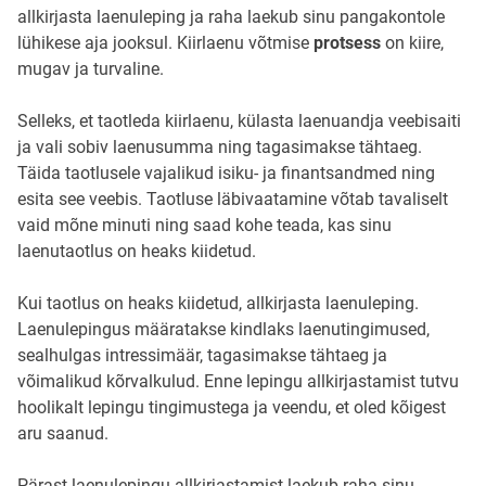
allkirjasta laenuleping ja raha laekub sinu pangakontole
lühikese aja jooksul. Kiirlaenu võtmise
protsess
on kiire,
mugav ja turvaline.
Selleks, et taotleda kiirlaenu, külasta laenuandja veebisaiti
ja vali sobiv laenusumma ning tagasimakse tähtaeg.
Täida taotlusele vajalikud isiku- ja finantsandmed ning
esita see veebis. Taotluse läbivaatamine võtab tavaliselt
vaid mõne minuti ning saad kohe teada, kas sinu
laenutaotlus on heaks kiidetud.
Kui taotlus on heaks kiidetud, allkirjasta laenuleping.
Laenulepingus määratakse kindlaks laenutingimused,
sealhulgas intressimäär, tagasimakse tähtaeg ja
võimalikud kõrvalkulud. Enne lepingu allkirjastamist tutvu
hoolikalt lepingu tingimustega ja veendu, et oled kõigest
aru saanud.
Pärast laenulepingu allkirjastamist laekub raha sinu