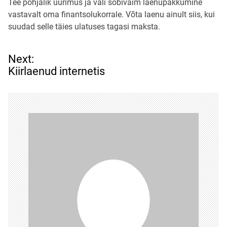
Tee põhjalik uurimus ja vali sobivaim laenupakkumine
vastavalt oma finantsolukorrale. Võta laenu ainult siis, kui
suudad selle täies ulatuses tagasi maksta.
N
Next:
a
Kiirlaenud internetis
v
i
g
e
e
r
i
m
i
n
e