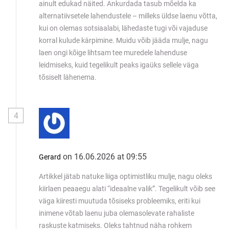
ainult edukad näited. Ankurdada tasub mõelda ka
alternatiivsetele lahendustele – milleks üldse laenu võtta,
kui on olemas sotsiaalabi, lähedaste tugi või vajaduse
korral kulude kärpimine. Muidu võib jääda mulje, nagu
laen ongi kõige lihtsam tee muredele lahenduse
leidmiseks, kuid tegelikult peaks igaüks sellele väga
tõsiselt lähenema.
4
on 16.06.2026 at 09:55
Gerard
Artikkel jätab natuke liiga optimistliku mulje, nagu oleks
kiirlaen peaaegu alati “ideaalne valik”. Tegelikult võib see
väga kiiresti muutuda tõsiseks probleemiks, eriti kui
inimene võtab laenu juba olemasolevate rahaliste
raskuste katmiseks. Oleks tahtnud näha rohkem