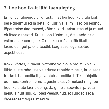
3. Loe hoolikalt läbi laenuleping
Enne laenulepingu allkirjastamist loe hoolikalt läbi kõik
selle tingimused ja detailid. Uuri välja, millised on lepingu
lõpetamise tingimused, võimalikud karistustasud ja muud
olulised aspektid. Kui sul on küsimusi, ära karda neid
esitada laenuandjale. Oluline on mõista täielikult
laenulepingut ja olla teadlik kõigist sellega seotud
aspektidest.
Kokkuvõttes, kiirlaenu võtmine võib olla mõistlik valik
lühiajaliste rahaliste vajaduste rahuldamiseks, kuid seda
tuleks teha hoolikalt ja vastutustundlikult. Tee põhjalik
uurimus, kontrolli oma tagasimaksevõimekust ning loe
hoolikalt läbi laenuleping. Jälgi neid soovitusi ja võta
laenu ainult siis, kui oled veendunud, et suudad seda
õigeaegselt tagasi maksta.