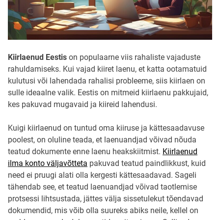
r
e
a
d
t
i
m
Kiirlaenud Eestis
on populaarne viis rahaliste vajaduste
e
rahuldamiseks. Kui vajad kiiret laenu, et katta ootamatuid
kulutusi või lahendada rahalisi probleeme, siis kiirlaen on
sulle ideaalne valik. Eestis on mitmeid kiirlaenu pakkujaid,
kes pakuvad mugavaid ja kiireid lahendusi.
Kuigi kiirlaenud on tuntud oma kiiruse ja kättesaadavuse
poolest, on oluline teada, et laenuandjad võivad nõuda
teatud dokumente enne laenu heakskiitmist.
Kiirlaenud
ilma konto väljavõtteta
pakuvad teatud paindlikkust, kuid
need ei pruugi alati olla kergesti kättesaadavad. Sageli
tähendab see, et teatud laenuandjad võivad taotlemise
protsessi lihtsustada, jättes välja sissetulekut tõendavad
dokumendid, mis võib olla suureks abiks neile, kellel on