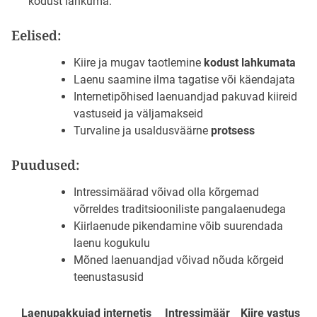
kodust lahkuma.”
Eelised:
Kiire ja mugav taotlemine
kodust lahkumata
Laenu saamine ilma tagatise või käendajata
Internetipõhised laenuandjad pakuvad kiireid
vastuseid ja väljamakseid
Turvaline ja usaldusväärne
protsess
Puudused:
Intressimäärad võivad olla kõrgemad
võrreldes traditsiooniliste pangalaenudega
Kiirlaenude pikendamine võib suurendada
laenu kogukulu
Mõned laenuandjad võivad nõuda kõrgeid
teenustasusid
Laenupakkujad internetis
Intressimäär
Kiire vastus