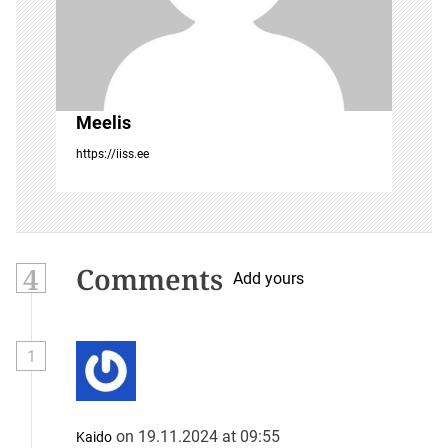
Meelis
https://iiss.ee
4
Comments
Add yours
1
on 19.11.2024 at 09:55
Kaido