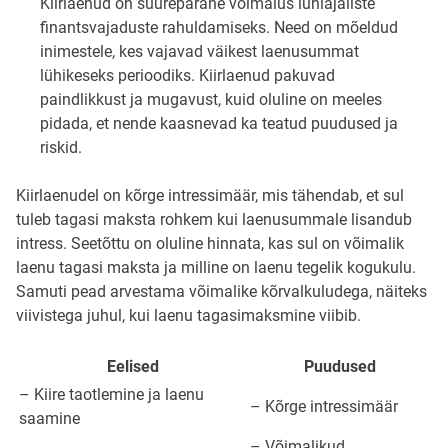
Kiirlaenud on suurepärane võimalus lühiajaliste
finantsvajaduste rahuldamiseks. Need on mõeldud
inimestele, kes vajavad väikest laenusummat
lühikeseks perioodiks. Kiirlaenud pakuvad
paindlikkust ja mugavust, kuid oluline on meeles
pidada, et nende kaasnevad ka teatud puudused ja
riskid.
Kiirlaenudel on kõrge intressimäär, mis tähendab, et sul
tuleb tagasi maksta rohkem kui laenusummale lisandub
intress. Seetõttu on oluline hinnata, kas sul on võimalik
laenu tagasi maksta ja milline on laenu tegelik kogukulu.
Samuti pead arvestama võimalike kõrvalkuludega, näiteks
viivistega juhul, kui laenu tagasimaksmine viibib.
Eelised
Puudused
– Kiire taotlemine ja laenu
– Kõrge intressimäär
saamine
– Võimalikud