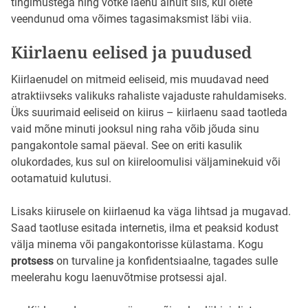
tingimustega ning võtke laenu ainult siis, kui olete
veendunud oma võimes tagasimaksmist läbi viia.
Kiirlaenu eelised ja puudused
Kiirlaenudel on mitmeid eeliseid, mis muudavad need
atraktiivseks valikuks rahaliste vajaduste rahuldamiseks.
Üks suurimaid eeliseid on kiirus – kiirlaenu saad taotleda
vaid mõne minuti jooksul ning raha võib jõuda sinu
pangakontole samal päeval. See on eriti kasulik
olukordades, kus sul on kiireloomulisi väljaminekuid või
ootamatuid kulutusi.
Lisaks kiirusele on kiirlaenud ka väga lihtsad ja mugavad.
Saad taotluse esitada internetis, ilma et peaksid kodust
välja minema või pangakontorisse külastama. Kogu
protsess
on turvaline ja konfidentsiaalne, tagades sulle
meelerahu kogu laenuvõtmise protsessi ajal.