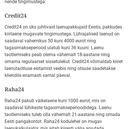
nende tingimustega:
Credit24
Credit24 on üks juhtivaid laenupakkujaid Eestis, pakkudes
kiirlaene mugavate tingimustega. Lühiajalised laenud on
saadaval vahemikus 50 kuni 4000 eurot ning
tagasimakseperiood ulatub kuni 36 kuuni. Laenu
taotlemiseks peab olema vähemalt 18-aastane ning
omama regulaarset sissetulekut. Credit24 võimaldab kiiret
laenutaotluse esitamist veebis ning otsuse saadetakse
kliendile enamasti samal päeval.
Raha24
Raha24 pakub väikelaene kuni 1000 eurot, mis on
saadaval lühikeste tagasimakseperioodidega. Laenu
taotlemiseks tuleb olla vähemalt 21-aastane ning omada
Eesti pangakontot. Raha24 kodulehel on mugav
laenukalkulaator, mis aitab kiiresti välja arvutada