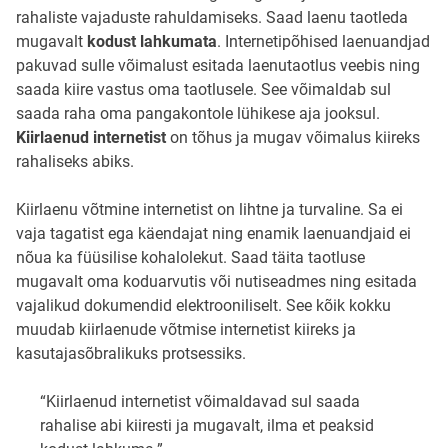
rahaliste vajaduste rahuldamiseks. Saad laenu taotleda
mugavalt
kodust lahkumata
. Internetipõhised laenuandjad
pakuvad sulle võimalust esitada laenutaotlus veebis ning
saada kiire vastus oma taotlusele. See võimaldab sul
saada raha oma pangakontole lühikese aja jooksul.
Kiirlaenud internetist
on tõhus ja mugav võimalus kiireks
rahaliseks abiks.
Kiirlaenu võtmine internetist on lihtne ja turvaline. Sa ei
vaja tagatist ega käendajat ning enamik laenuandjaid ei
nõua ka füüsilise kohalolekut. Saad täita taotluse
mugavalt oma koduarvutis või nutiseadmes ning esitada
vajalikud dokumendid elektrooniliselt. See kõik kokku
muudab kiirlaenude võtmise internetist kiireks ja
kasutajasõbralikuks protsessiks.
“Kiirlaenud internetist võimaldavad sul saada
rahalise abi kiiresti ja mugavalt, ilma et peaksid