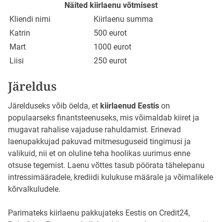
Näited kiirlaenu võtmisest
Kliendi nimi
Kiirlaenu summa
Katrin
500 eurot
Mart
1000 eurot
Liisi
250 eurot
Järeldus
Järelduseks võib öelda, et
kiirlaenud Eestis
on
populaarseks finantsteenuseks, mis võimaldab kiiret ja
mugavat rahalise vajaduse rahuldamist. Erinevad
laenupakkujad pakuvad mitmesuguseid tingimusi ja
valikuid, nii et on oluline teha hoolikas uurimus enne
otsuse tegemist. Laenu võttes tasub pöörata tähelepanu
intressimääradele, krediidi kulukuse määrale ja võimalikele
kõrvalkuludele.
Parimateks kiirlaenu pakkujateks Eestis on Credit24,