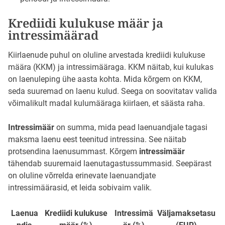
Krediidi kulukuse määr ja
intressimäärad
Kiirlaenude puhul on oluline arvestada krediidi kulukuse
määra (KKM) ja intressimääraga. KKM näitab, kui kulukas
on laenuleping ühe aasta kohta. Mida kõrgem on KKM,
seda suuremad on laenu kulud. Seega on soovitatav valida
võimalikult madal kulumääraga kiirlaen, et säästa raha.
Intressimäär
on summa, mida pead laenuandjale tagasi
maksma laenu eest teenitud intressina. See näitab
protsendina laenusummast. Kõrgem
intressimäär
tähendab suuremaid laenutagastussummasid. Seepärast
on oluline võrrelda erinevate laenuandjate
intressimäärasid, et leida sobivaim valik.
Laenua
Krediidi kulukuse
Intressimä
Väljamaksetasu