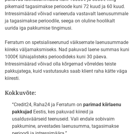
pikemaid tagasimakse perioode kuni 72 kuud ja 60 kuud.
Intressimäärad võivad varieeruda vastavalt laenusummale
ja tagasimakse perioodile, seega on oluline hoolikalt
uurida iga pakkumise tingimusi.
Ferratum on spetsialiseerunud väiksemate laenusummade
kiireks väljamaksmiseks. Nad pakuvad laene summas kuni
1000€ lühiajalisteks perioodideks kuni 30 päeva.
Intressimäärad võivad olla kõrgemad võrreldes teiste
pakkujatega, kuid vastutasuks saab klient raha kätte väga
kiiresti.
Kokkuvõte:
“Credit24, Raha24 ja Ferratum on
parimad kiirlaenu
pakkujad
Eestis, kes pakuvad kiireid ja
usaldusväärseid teenuseid. Vali endale sobivaim
pakkumine, arvestades laenusumma, tagasimakse
perioodi ja intressimäära.”