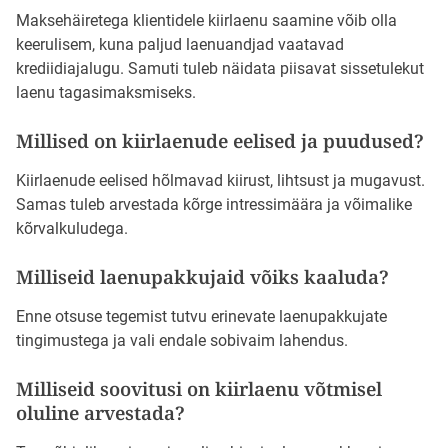
Maksehäiretega klientidele kiirlaenu saamine võib olla
keerulisem, kuna paljud laenuandjad vaatavad
krediidiajalugu. Samuti tuleb näidata piisavat sissetulekut
laenu tagasimaksmiseks.
Millised on kiirlaenude eelised ja puudused?
Kiirlaenude eelised hõlmavad kiirust, lihtsust ja mugavust.
Samas tuleb arvestada kõrge intressimäära ja võimalike
kõrvalkuludega.
Milliseid laenupakkujaid võiks kaaluda?
Enne otsuse tegemist tutvu erinevate laenupakkujate
tingimustega ja vali endale sobivaim lahendus.
Milliseid soovitusi on kiirlaenu võtmisel
oluline arvestada?