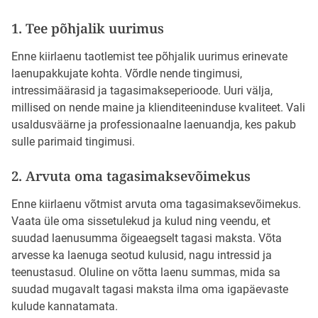
1. Tee põhjalik uurimus
Enne kiirlaenu taotlemist tee põhjalik uurimus erinevate
laenupakkujate kohta. Võrdle nende tingimusi,
intressimäärasid ja tagasimakseperioode. Uuri välja,
millised on nende maine ja klienditeeninduse kvaliteet. Vali
usaldusväärne ja professionaalne laenuandja, kes pakub
sulle parimaid tingimusi.
2. Arvuta oma tagasimaksevõimekus
Enne kiirlaenu võtmist arvuta oma tagasimaksevõimekus.
Vaata üle oma sissetulekud ja kulud ning veendu, et
suudad laenusumma õigeaegselt tagasi maksta. Võta
arvesse ka laenuga seotud kulusid, nagu intressid ja
teenustasud. Oluline on võtta laenu summas, mida sa
suudad mugavalt tagasi maksta ilma oma igapäevaste
kulude kannatamata.