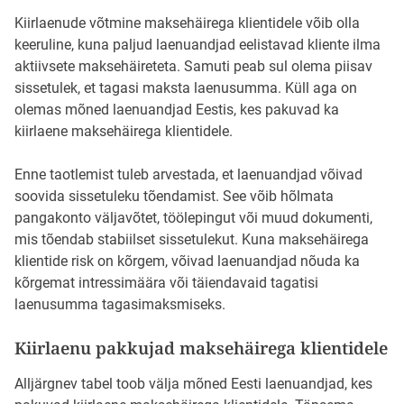
Kiirlaenude võtmine maksehäirega klientidele võib olla
keeruline, kuna paljud laenuandjad eelistavad kliente ilma
aktiivsete maksehäireteta. Samuti peab sul olema piisav
sissetulek, et tagasi maksta laenusumma. Küll aga on
olemas mõned laenuandjad Eestis, kes pakuvad ka
kiirlaene maksehäirega klientidele.
Enne taotlemist tuleb arvestada, et laenuandjad võivad
soovida sissetuleku tõendamist. See võib hõlmata
pangakonto väljavõtet, töölepingut või muud dokumenti,
mis tõendab stabiilset sissetulekut. Kuna maksehäirega
klientide risk on kõrgem, võivad laenuandjad nõuda ka
kõrgemat intressimäära või täiendavaid tagatisi
laenusumma tagasimaksmiseks.
Kiirlaenu pakkujad maksehäirega klientidele
Alljärgnev tabel toob välja mõned Eesti laenuandjad, kes