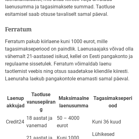
laenusumma ja tagasimaksete summad. Taotluse
esitamisel saab otsuse tavaliselt samal päeval.
Ferratum
Ferratum pakub kiirlaene kuni 1000 eurot, mille
tagasimakseperiood on paindlik. Laenusaajaks võivad olla
vähemalt 21-aastased isikud, kellel on Eesti pangakonto ja
regulaarne sissetulek. Ferratum võimaldab laenu
taotlemist veebis ning otsus saadetakse kliendile kiiresti.
Laenuraha laekub pangakontole enamasti samal päeval.
Taotluse
Laenup
Maksimaalne
Tagasimakseperi
vanusepiiran
akkujad
laenusumma
ood
g
18 aastat ja
50 – 4000
Credit24
Kuni 36 kuud
vanemad
eurot
Lühikesed
21 aastat ja
Kuni 1000