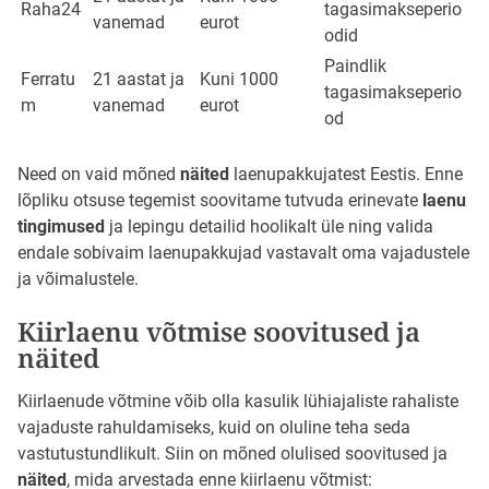
Raha24
tagasimakseperio
vanemad
eurot
odid
Paindlik
Ferratu
21 aastat ja
Kuni 1000
tagasimakseperio
m
vanemad
eurot
od
Need on vaid mõned
näited
laenupakkujatest Eestis. Enne
lõpliku otsuse tegemist soovitame tutvuda erinevate
laenu
tingimused
ja lepingu detailid hoolikalt üle ning valida
endale sobivaim laenupakkujad vastavalt oma vajadustele
ja võimalustele.
Kiirlaenu võtmise soovitused ja
näited
Kiirlaenude võtmine võib olla kasulik lühiajaliste rahaliste
vajaduste rahuldamiseks, kuid on oluline teha seda
vastutustundlikult. Siin on mõned olulised soovitused ja
näited
, mida arvestada enne kiirlaenu võtmist: