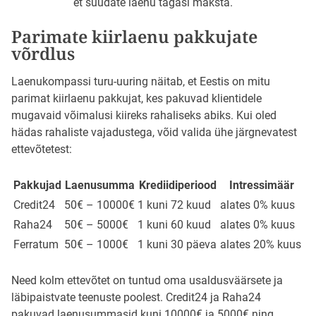
et suudate laenu tagasi maksta.
Parimate kiirlaenu pakkujate
võrdlus
Laenukompassi turu-uuring näitab, et Eestis on mitu
parimat kiirlaenu pakkujat, kes pakuvad klientidele
mugavaid võimalusi kiireks rahaliseks abiks. Kui oled
hädas rahaliste vajadustega, võid valida ühe järgnevatest
ettevõtetest:
Pakkujad
Laenusumma
Krediidiperiood
Intressimäär
Credit24
50€ – 10000€
1 kuni 72 kuud
alates 0% kuus
Raha24
50€ – 5000€
1 kuni 60 kuud
alates 0% kuus
Ferratum
50€ – 1000€
1 kuni 30 päeva
alates 20% kuus
Need kolm ettevõtet on tuntud oma usaldusväärsete ja
läbipaistvate teenuste poolest. Credit24 ja Raha24
pakuvad laenusummasid kuni 10000€ ja 5000€ ning