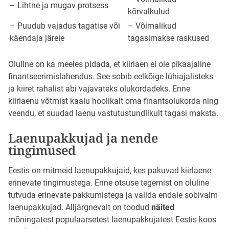
– Lihtne ja mugav protsess
kõrvalkulud
– Puudub vajadus tagatise või
– Võimalikud
käendaja järele
tagasimakse raskused
Oluline on ka meeles pidada, et kiirlaen ei ole pikaajaline
finantseerimislahendus. See sobib eelkõige lühiajalisteks
ja kiiret rahalist abi vajavateks olukordadeks. Enne
kiirlaenu võtmist kaalu hoolikalt oma finantsolukorda ning
veendu, et suudad laenu vastutustundlikult tagasi maksta.
Laenupakkujad ja nende
tingimused
Eestis on mitmeid laenupakkujaid, kes pakuvad kiirlaene
erinevate tingimustega. Enne otsuse tegemist on oluline
tutvuda erinevate pakkumistega ja valida endale sobivaim
laenupakkujad. Alljärgnevalt on toodud
näited
mõningatest populaarsetest laenupakkujatest Eestis koos