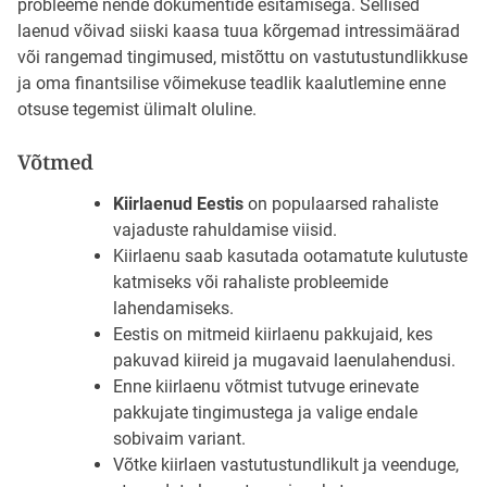
probleeme nende dokumentide esitamisega. Sellised
laenud võivad siiski kaasa tuua kõrgemad intressimäärad
või rangemad tingimused, mistõttu on vastutustundlikkuse
ja oma finantsilise võimekuse teadlik kaalutlemine enne
otsuse tegemist ülimalt oluline.
Võtmed
Kiirlaenud Eestis
on populaarsed rahaliste
vajaduste rahuldamise viisid.
Kiirlaenu saab kasutada ootamatute kulutuste
katmiseks või rahaliste probleemide
lahendamiseks.
Eestis on mitmeid kiirlaenu pakkujaid, kes
pakuvad kiireid ja mugavaid laenulahendusi.
Enne kiirlaenu võtmist tutvuge erinevate
pakkujate tingimustega ja valige endale
sobivaim variant.
Võtke kiirlaen vastutustundlikult ja veenduge,