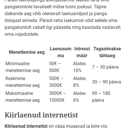
pangakontole tavaliselt mõne tunni jooksul. Täpne
ülekande aeg võib olenevalt laenuandjast ja panga
tööajast erineda. Pärast raha laekumist võid sellele oma
pangakontolt vabalt ligi pääseda ning kasutada vastavalt
oma vajadustele.
Laenusum
Intressi
Tagasimakse
Menetlemise aeg
ma
määr
tähtaeg
Minimaalne
50€ –
Alates
7 – 30 päeva
menetlemise aeg
500€
10%
Keskmine
500€ –
Alates
30 – 90 päeva
menetlemise aeg
3000€
8%
Maksimaalne
3000€ –
Alates
90 – 180
menetlemise aeg
10000€
6%
päeva
Kiirlaenud internetist
Kiirlaenud internetist
on väga mugavad ja kiire viis