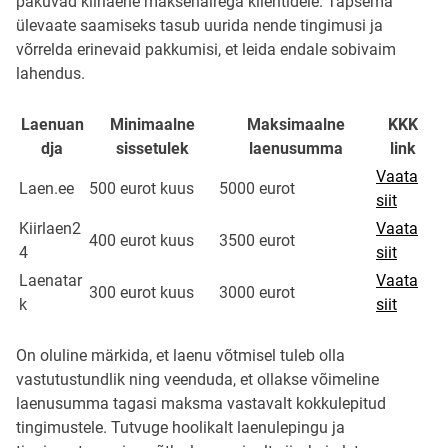
pakuvad kiirlaene maksehäirega klientidele. Täpsema
ülevaate saamiseks tasub uurida nende tingimusi ja
võrrelda erinevaid pakkumisi, et leida endale sobivaim
lahendus.
Laenuan
Minimaalne
Maksimaalne
KKK
dja
sissetulek
laenusumma
link
Vaata
Laen.ee
500 eurot kuus
5000 eurot
siit
Kiirlaen2
Vaata
400 eurot kuus
3500 eurot
4
siit
Laenatar
Vaata
300 eurot kuus
3000 eurot
k
siit
On oluline märkida, et laenu võtmisel tuleb olla
vastutustundlik ning veenduda, et ollakse võimeline
laenusumma tagasi maksma vastavalt kokkulepitud
tingimustele. Tutvuge hoolikalt laenulepingu ja