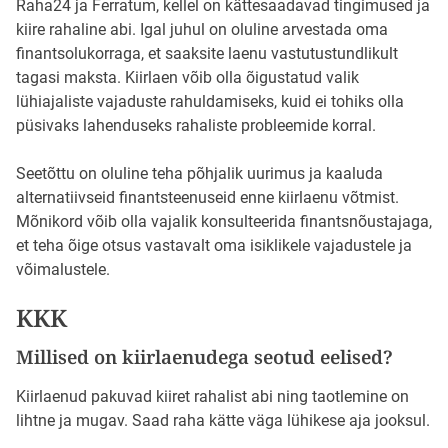
Raha24 ja Ferratum, kellel on kättesaadavad tingimused ja
kiire rahaline abi. Igal juhul on oluline arvestada oma
finantsolukorraga, et saaksite laenu vastutustundlikult
tagasi maksta. Kiirlaen võib olla õigustatud valik
lühiajaliste vajaduste rahuldamiseks, kuid ei tohiks olla
püsivaks lahenduseks rahaliste probleemide korral.
Seetõttu on oluline teha põhjalik uurimus ja kaaluda
alternatiivseid finantsteenuseid enne kiirlaenu võtmist.
Mõnikord võib olla vajalik konsulteerida finantsnõustajaga,
et teha õige otsus vastavalt oma isiklikele vajadustele ja
võimalustele.
KKK
Millised on kiirlaenudega seotud eelised?
Kiirlaenud pakuvad kiiret rahalist abi ning taotlemine on
lihtne ja mugav. Saad raha kätte väga lühikese aja jooksul.