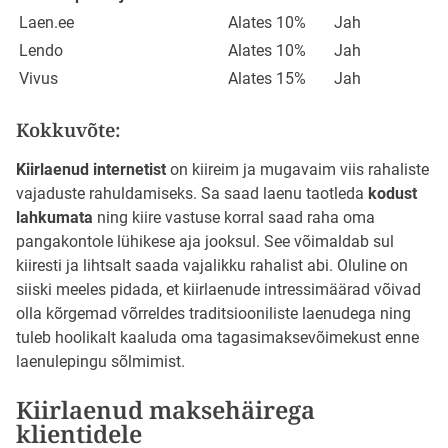
Laen.ee
Alates 10%
Jah
Lendo
Alates 10%
Jah
Vivus
Alates 15%
Jah
Kokkuvõte:
Kiirlaenud internetist
on kiireim ja mugavaim viis rahaliste
vajaduste rahuldamiseks. Sa saad laenu taotleda
kodust
lahkumata
ning kiire vastuse korral saad raha oma
pangakontole lühikese aja jooksul. See võimaldab sul
kiiresti ja lihtsalt saada vajalikku rahalist abi. Oluline on
siiski meeles pidada, et kiirlaenude intressimäärad võivad
olla kõrgemad võrreldes traditsiooniliste laenudega ning
tuleb hoolikalt kaaluda oma tagasimaksevõimekust enne
laenulepingu sõlmimist.
Kiirlaenud maksehäirega
klientidele