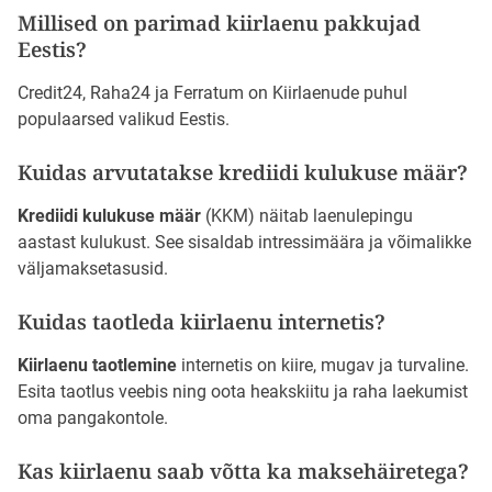
Millised on parimad kiirlaenu pakkujad
Eestis?
Credit24, Raha24 ja Ferratum on Kiirlaenude puhul
populaarsed valikud Eestis.
Kuidas arvutatakse krediidi kulukuse määr?
Krediidi kulukuse määr
(KKM) näitab laenulepingu
aastast kulukust. See sisaldab intressimäära ja võimalikke
väljamaksetasusid.
Kuidas taotleda kiirlaenu internetis?
Kiirlaenu taotlemine
internetis on kiire, mugav ja turvaline.
Esita taotlus veebis ning oota heakskiitu ja raha laekumist
oma pangakontole.
Kas kiirlaenu saab võtta ka maksehäiretega?