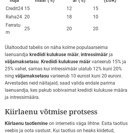
ndja
määr (%)
är (%)
(EUR)
Credit24
15
12
15
Raha24
20
18
10
Ferratu
25
20
20
m
Ülaltoodud tabelis on näha kolme populaarseima
laenuandja
krediidi kulukuse määr
,
intressimäär
ja
väljamaksetasu
.
Krediidi kulukuse määr
varieerub 15% ja
25% vahel, samas kui intressimäär ulatub 12% kuni 20%
ning
väljamaksetasu
varieerub 10 eurost kuni 20 euroni.
Arvestades neid näitajaid, saad valida endale parima
laenuandja, kes pakub sobivaimat krediidi kulukuse määra
ja intressimäära.
Kiirlaenu võtmise protsess
Kiirlaenu taotlemine
on internetis väga lihtne. Esita taotlus
veebis ja oota vastust. Kui taotlus on heaks kiidetud,