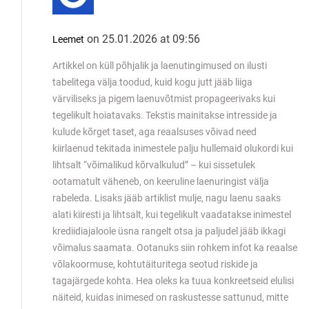
on 25.01.2026 at 09:56
Leemet
Artikkel on küll põhjalik ja laenutingimused on ilusti
tabelitega välja toodud, kuid kogu jutt jääb liiga
värviliseks ja pigem laenuvõtmist propageerivaks kui
tegelikult hoiatavaks. Tekstis mainitakse intresside ja
kulude kõrget taset, aga reaalsuses võivad need
kiirlaenud tekitada inimestele palju hullemaid olukordi kui
lihtsalt “võimalikud kõrvalkulud” – kui sissetulek
ootamatult väheneb, on keeruline laenuringist välja
rabeleda. Lisaks jääb artiklist mulje, nagu laenu saaks
alati kiiresti ja lihtsalt, kui tegelikult vaadatakse inimestel
krediidiajaloole üsna rangelt otsa ja paljudel jääb ikkagi
võimalus saamata. Ootanuks siin rohkem infot ka reaalse
võlakoormuse, kohtutäituritega seotud riskide ja
tagajärgede kohta. Hea oleks ka tuua konkreetseid elulisi
näiteid, kuidas inimesed on raskustesse sattunud, mitte