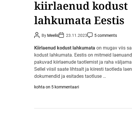
kiirlaenud kodust
d
k
i
lahkumata Eestis
i
r
l
a
P
P
P
By
Meelis
23.11.2023
5 comments
e
o
o
o
n
s
s
s
t
t
t
u
Kiirlaenud kodust lahkumata
on mugav viis sa
A
D
C
d
u
kodust lahkumata. Eestis on mitmeid laenuand
a
o
E
t
t
m
e
pakuvad kiirlaenude taotlemist ja raha väljam
h
e
m
s
o
e
Sellel viisil saate lihtsalt ja kiiresti taotleda lae
t
r
n
i
t
dokumendid ja esitades taotluse …
s
j
S
kohta on 5 kommentaari
a
a
s
a
a
g
a
e
t
t
e
e
a
a
d
d
a
a
,