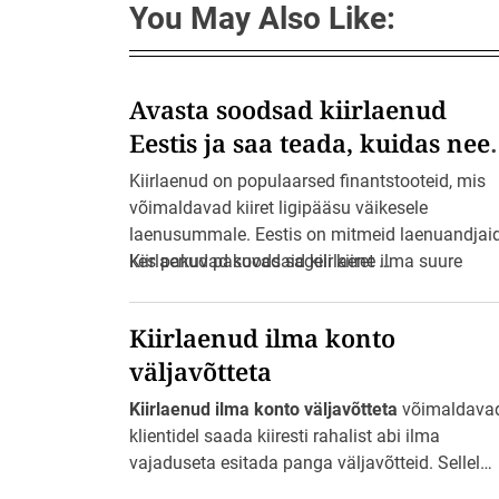
You May Also Like:
d
i
n
t
e
r
Avasta soodsad kiirlaenud
n
Eestis ja saa teada, kuidas nee
e
t
võivad parandada sinu
i
Kiirlaenud on populaarsed finantstooteid, mis
s
rahandust.
võimaldavad kiiret ligipääsu väikesele
laenusummale. Eestis on mitmeid laenuandjaid
kes pakuvad soodsaid kiirlaene ilma suure
Kiirlaenud pakuvad sageli kiiret …
bürokraatiata. Kiirlaenud võivad aidata
parandada sinu rahandust, olles abiks
Kiirlaenud ilma konto
ootamatute kulude katmisel või lühiajalise
väljavõtteta
finantspuudujäägi korral.
Kiirlaenud ilma konto väljavõtteta
võimaldava
klientidel saada kiiresti rahalist abi ilma
vajaduseta esitada panga väljavõtteid. Sellel
krediidivõimalusel on mitmeid eeliseid,