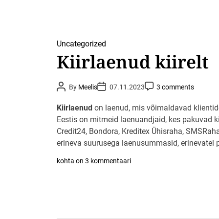
e
n
u
d
k
Uncategorized
o
h
Kiirlaenud kiirelt
e
k
ä
P
P
t
P
By
Meelis
07.11.2023
3 comments
o
o
o
t
s
s
s
e
t
t
t
Kiirlaenud
on laenud, mis võimaldavad klientidel 
:
A
D
C
P
u
Eestis on mitmeid laenuandjaid, kes pakuvad ki
a
o
a
t
t
m
Credit24, Bondora, Kreditex Ühisraha, SMSRah
r
h
e
m
o
i
e
erineva suurusega laenusummasid, erinevatel pe
r
n
m
t
a
K
kohta on 3 kommentaari
t
i
e
i
v
r
õ
l
i
a
m
e
a
n
l