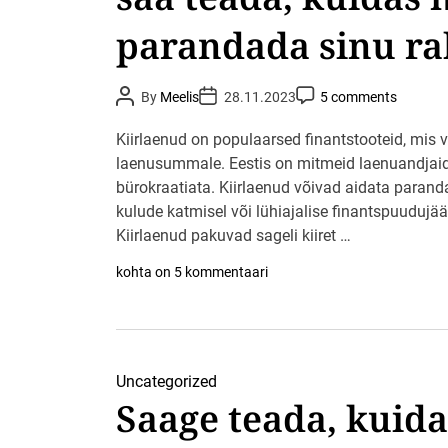
parandada sinu ra
P
P
P
By
Meelis
28.11.2023
5 comments
o
o
o
s
s
s
t
t
t
Kiirlaenud on populaarsed finantstooteid, mis v
A
D
C
u
laenusummale. Eestis on mitmeid laenuandjaid,
a
o
t
t
m
bürokraatiata. Kiirlaenud võivad aidata parand
h
e
m
o
e
kulude katmisel või lühiajalise finantspuudujääg
r
n
t
Kiirlaenud pakuvad sageli kiiret …
A
kohta on 5 kommentaari
v
a
s
t
a
s
Uncategorized
o
o
Saage teada, kuida
d
s
a