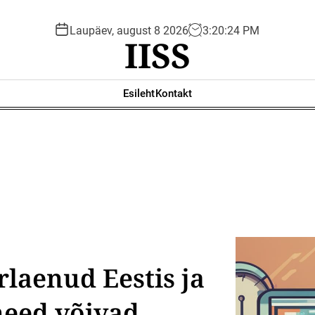
Laupäev, august 8 2026
3
:
20
:
25
PM
IISS
Esileht
Kontakt
rlaenud Eestis ja
need võivad