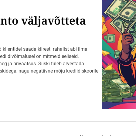
i
r
l
nto väljavõtteta
a
e
n
u
d
E
e
lientidel saada kiiresti rahalist abi ilma
s
rediidivõimalusel on mitmeid eeliseid,
t
i
aeg ja privaatsus. Siiski tuleb arvestada
s
kidega, nagu negatiivne mõju krediidiskoorile
–
t
u
t
v
u
e
r
i
n
e
v
a
t