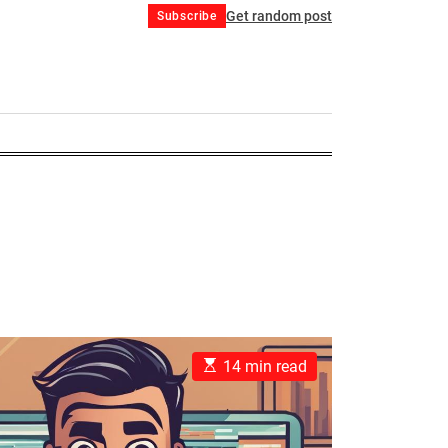
Get random post
Subscribe
E
14 min read
s
t
i
m
a