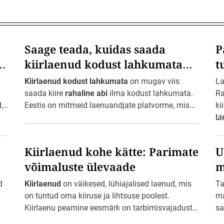
d
E
e
s
t
i
Saage teada, kuidas saada
P
s
d
kiirlaenud kodust lahkumata
t
Eestis
Kiirlaenud kodust lahkumata
on mugav viis
La
saada kiire
rahaline abi
ilma kodust lahkumata.
Ra
,
Eestis on mitmeid laenuandjate platvorme, mis
ki
pakuvad kiirlaenude taotlemist ja raha
la
Li
väljamaksmist online-teenusena. Sellel viisil
er
saate lihtsalt ja kiiresti taotleda laenu, täites
pe
Kiirlaenud kohe kätte: Parimate
U
vajalikud dokumendid ja esitades taotluse …
Pa
võimaluste ülevaade
m
pi
d
Kiirlaenud
on väikesed, lühiajalised laenud, mis
Ta
on tuntud oma kiiruse ja lihtsuse poolest.
ma
Kiirlaenu peamine eesmärk on tarbimisvajaduste
sa
rahuldamine ning neid saab taotleda interneti
pa