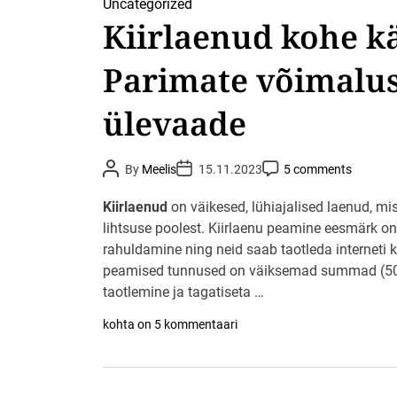
Uncategorized
i
l
u
l
a
Kiirlaenud kohe kä
r
m
h
a
a
k
h
k
u
Parimate võimalus
a
o
m
n
n
a
d
t
t
ülevaade
u
o
a
s
v
E
t
ä
e
.
l
s
P
P
P
By
Meelis
15.11.2023
5 comments
j
t
o
o
o
a
i
s
s
s
t
t
v
t
s
Kiirlaenud
on väikesed, lühiajalised laenud, mi
A
D
C
õ
u
lihtsuse poolest. Kiirlaenu peamine eesmärk o
a
o
t
t
t
m
t
rahuldamine ning neid saab taotleda interneti
h
e
m
e
o
e
peamised tunnused on väiksemad summad (50€
t
r
n
a
t
taotlemine ja tagatiseta …
K
kohta on 5 kommentaari
i
i
r
l
a