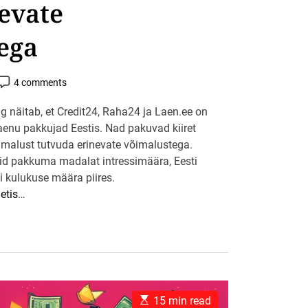
evate
ega
P
4 comments
o
s
 näitab, et Credit24, Raha24 ja Laen.ee on
C
enu pakkujad Eestis. Nad pakuvad kiiret
o
m
imalust tutvuda erinevate võimalustega.
m
e
d pakkuma madalat intressimäära, Eesti
n
i kulukuse määra piires.
etis
…
E
15 min read