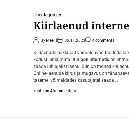
u
u
d
s
k
t
Uncategorized
i
e
i
Kiirlaenud interne
ü
r
l
e
e
l
v
P
P
t
P
By
Meelis
06.11.2023
4 comments
a
o
o
o
a
s
s
s
d
t
t
t
Kiirlaenude pakkujad võimaldavad taotleda laenu
e
A
D
C
u
kodust lahkumata.
a
Kiirlaen internetis
on lihtne, 
o
t
t
m
saada lühiajalist laenu. Siin on mõned kiirlaen
h
e
m
o
e
Online-laenude kiirus ja mugavus on tänapäeva
r
n
t
taseme, võimaldades kasutajatel saada …
K
kohta on 4 kommentaari
i
i
r
l
a
e
n
u