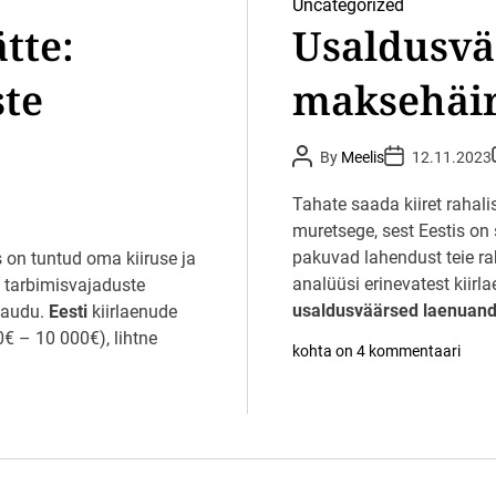
Uncategorized
e
tte:
Usaldusvä
v
õ
i
te
maksehäi
m
a
l
u
P
P
s
By
Meelis
12.11.2023
o
o
t
s
s
e
t
t
t
Tahate saada kiiret rahali
g
A
D
a
u
muretsege, sest Eestis o
a
t
t
pakuvad lahendust teie rah
s on tuntud oma kiiruse ja
h
e
o
analüüsi erinevatest kiirl
n tarbimisvajaduste
r
t
usaldusväärsed laenuand
 kaudu.
Eesti
kiirlaenude
 – 10 000€), lihtne
U
kohta on 4 kommentaari
s
a
l
d
u
s
v
ä