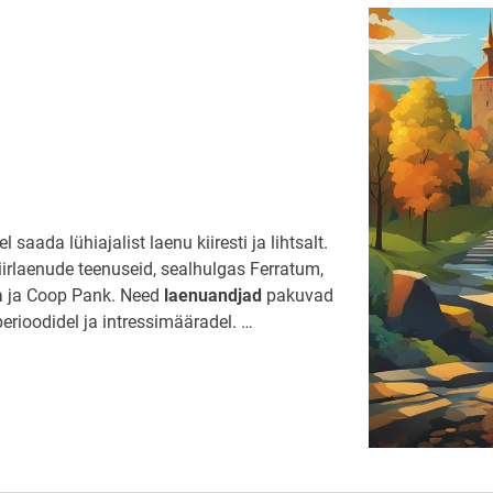
ä
r
s
e
d
k
i
i
r
l
a
e
n
saada lühiajalist laenu kiiresti ja lihtsalt.
u
d
irlaenude teenuseid, sealhulgas Ferratum,
m
a ja Coop Pank. Need
laenuandjad
pakuvad
a
k
rioodidel ja intressimääradel. …
s
e
h
ä
i
r
e
g
a