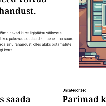
handust.
õimaldavad kiiret ligipääsu väikesele
 kes pakuvad soodsaid kiirlaene ilma suure
ada sinu rahandust, olles abiks ootamatute
i korral.
Uncategorized
s saada
Parimad ki