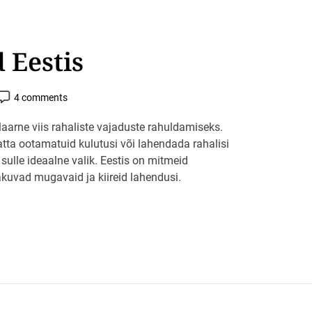
 Eestis
P
4 comments
o
s
aarne viis rahaliste vajaduste rahuldamiseks.
C
 katta ootamatuid kulutusi või lahendada rahalisi
o
m
 sulle ideaalne valik. Eestis on mitmeid
m
e
akuvad mugavaid ja kiireid lahendusi.
n