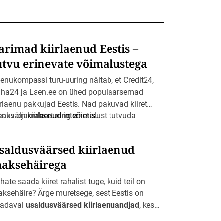
arimad kiirlaenud Eestis –
utvu erinevate võimalustega
enukompassi turu-uuring näitab, et Credit24,
ha24 ja Laen.ee on ühed populaarsemad
irlaenu pakkujad Eestis. Nad pakuvad kiiret
enuväljamakset ning võimalust tutvuda
saks on
kiirlaenud internetis
…
inevate võimalustega.
Parimad kiirlaenud
aksid pakkuma madalat intressimäära, Eesti
saldusväärsed kiirlaenud
nga kehtestatud krediidi kulukuse määra
aksehäirega
ires.
hate saada kiiret rahalist tuge, kuid teil on
ksehäire? Ärge muretsege, sest Eestis on
adaval
usaldusväärsed kiirlaenuandjad
, kes
kuvad lahendust teie rahalistele muredele.