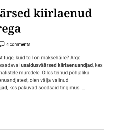
ärsed kiirlaenud
rega
P
4 comments
o
s
st tuge, kuid teil on maksehäire? Ärge
C
n saadaval
usaldusväärsed kiirlaenuandjad
, kes
o
m
alistele muredele. Olles teinud põhjaliku
m
e
aenuandjatest, olen välja valinud
n
jad
, kes pakuvad soodsaid tingimusi …