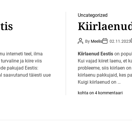
Uncategorized
tis
Kiirlaenud
P
P
By
Meelis
02.11.2023
o
o
s
s
t
t
t
 interneti teel, ilma
Kiirlaenud Eestis
on popul
A
D
turvaline ja kiire viis
u
Kui vajad kiiret laenu, et
a
t
t
ude pakujad Eestis:
probleeme, siis kiirlaen on
h
e
o
l saavutanud täiesti uue
kiirlaenu pakkujaid, kes p
r
t
Kuigi kiirlaenud on …
K
kohta on 4 kommentaari
i
i
r
l
a
e
n
u