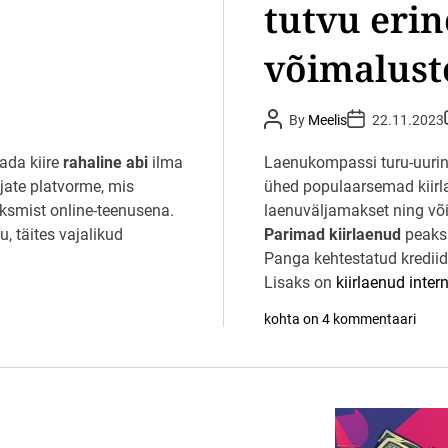
tutvu erin
võimalust
P
P
By
Meelis
22.11.2023
o
o
s
s
t
t
t
ada kiire
rahaline abi
ilma
Laenukompassi turu-uuring
A
D
jate platvorme, mis
u
ühed populaarsemad kiirla
a
t
t
aksmist online-teenusena.
laenuväljamakset ning võ
h
e
o
nu, täites vajalikud
Parimad kiirlaenud
peaksi
r
t
Panga kehtestatud krediid
Lisaks on
kiirlaenud intern
P
kohta on 4 kommentaari
a
r
i
m
a
d
k
i